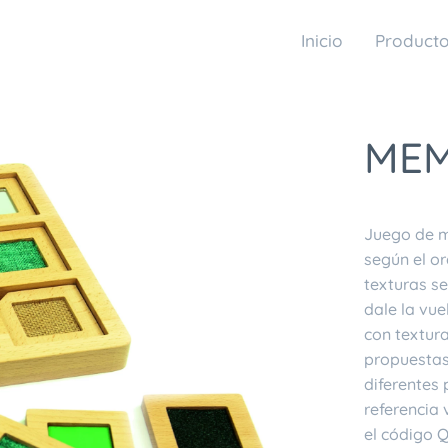
Inicio
Product
MEM
Juego de m
según el or
texturas se
dale la vue
con textur
propuestas 
diferentes 
referencia 
el código 