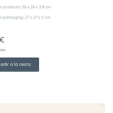
 producto: 26 x 26 x 2.8 cm
l packaging: 27 x 27 x 5 cm
€
uido
adir a la cesta