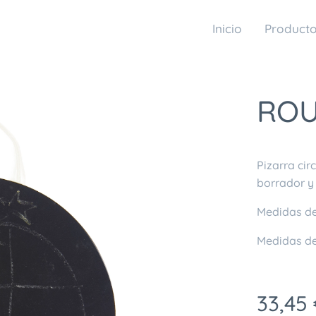
Inicio
Product
ROU
Pizarra circ
borrador y 
Medidas del
Medidas del
33,45