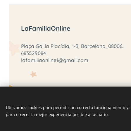
LaFamiliaOnline
Plaça Gal.la Placídia, 1-3, Barcelona, 08006.
683529084
lafamiliaonline1@gmail.com
Utilizamos cookies para permitir un correcto funcionamiento y
para ofrecer la mejor experiencia posible al usuario.