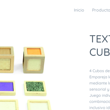
Inicio
Product
TEX
CUB
4 Cubos de 
Empareja lo
mediante la
sensorial y
Juego indi
combinacio
inclusivo i